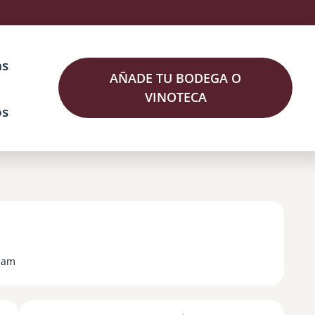
as
AÑADE TU BODEGA O
VINOTECA
os
riam