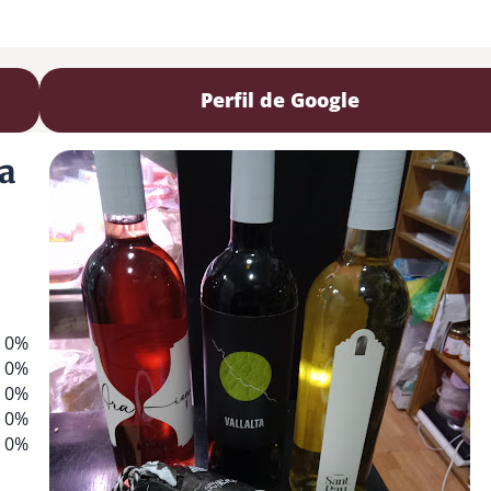
Perfil de Google
la
0%
0%
0%
0%
0%