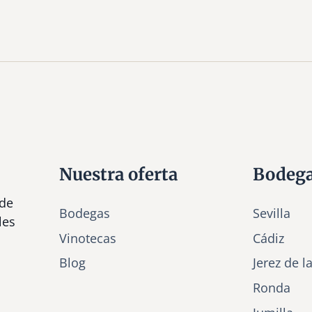
Nuestra oferta
Bodeg
 de
Bodegas
Sevilla
les
Vinotecas
Cádiz
Bl
o
g
Jerez de l
Ronda