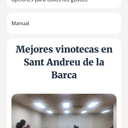
Manual
Mejores vinotecas en
Sant Andreu de la
Barca
R
u
v
i
n