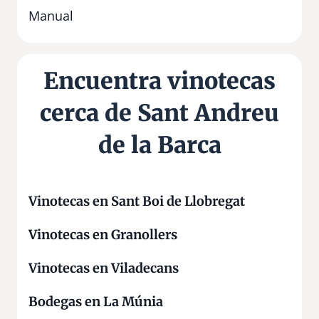
A
Manual
n
d
r
Encuentra vinotecas
e
u
cerca de Sant Andreu
d
e
de la Barca
l
a
B
Vinotecas en Sant Boi de Llobregat
a
r
Vinotecas en Granollers
c
a
Vinotecas en Viladecans
Bodegas en La Múnia