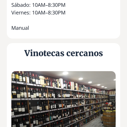
Sábado: 10AM–8:30PM
Viernes: 10AM–8:30PM
Manual
Vinotecas cercanos
V
i
n
a
l
i
u
m