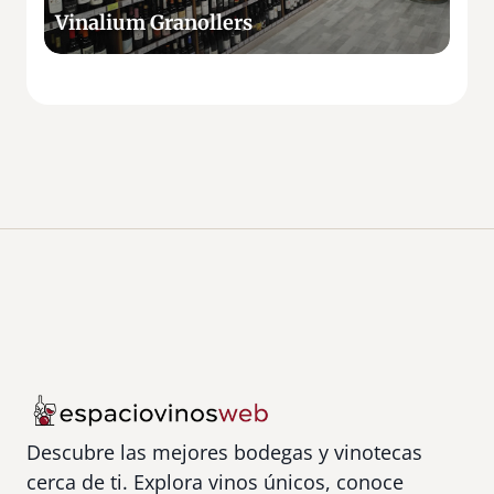
G
Vinalium Granollers
r
a
n
o
l
l
e
r
s
Descubre las mejores bodegas y vinotecas
cerca de ti. Explora vinos únicos, conoce