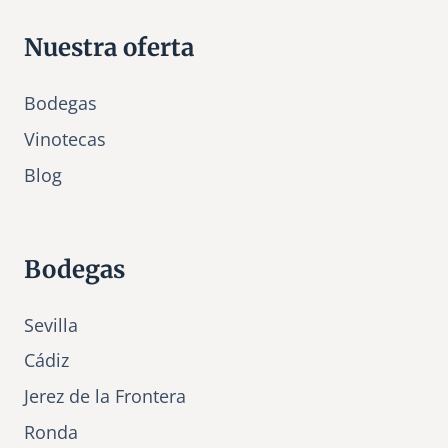
y
C
Nuestra oferta
o
m
Bodegas
e
s
Vinotecas
t
Bl
o
g
i
b
l
e
Bodegas
s
Sevilla
Cádiz
Jerez de la Frontera
Ronda