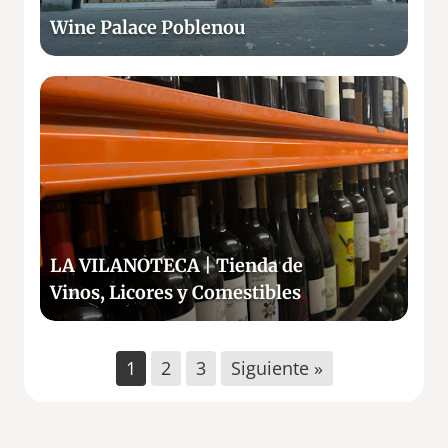
B
c
Wine Palace Poblenou
a
e
r
P
c
o
L
e
b
A
l
l
V
o
e
I
n
n
L
a
o
A
u
N
O
LA VILANOTECA | Tienda de
T
Vinos, Licores y Comestibles
E
C
A
1
2
3
Siguiente »
|
T
i
e