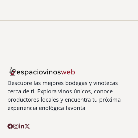
n
d
a
d
e
V
i
n
o
s
,
Descubre las mejores bodegas y vinotecas
L
cerca de ti. Explora vinos únicos, conoce
i
productores locales y encuentra tu próxima
c
experiencia enológica favorita
o
r
e
s