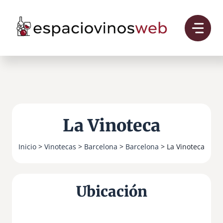
Saltar
al
contenido
La Vinoteca
Inicio
>
Vinotecas
>
Barcelona
>
Barcelona
> La Vinoteca
Ubicación