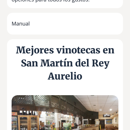
Manual
Mejores vinotecas en
San Martín del Rey
Aurelio
V
i
n
o
t