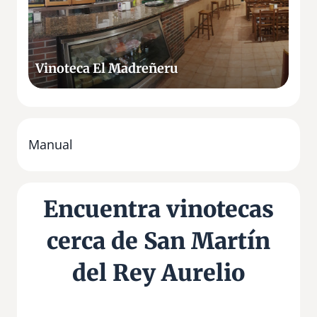
e
c
a
E
Vinoteca El Madreñeru
l
M
a
d
r
Manual
e
ñ
e
Encuentra vinotecas
r
u
cerca de San Martín
del Rey Aurelio