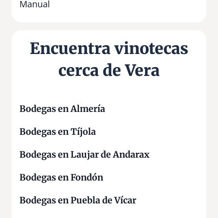
o
Manual
–
V
i
Encuentra vinotecas
n
o
cerca de Vera
s
y
L
i
Bodegas en Almería
c
Bodegas en Tíjola
o
r
Bodegas en Laujar de Andarax
e
s
Bodegas en Fondón
Bodegas en Puebla de Vícar