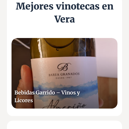
Mejores vinotecas en
Vera
B
e
b
i
d
a
s
G
Bebidas Garrido – Vinos y
a
Licores
r
r
i
d