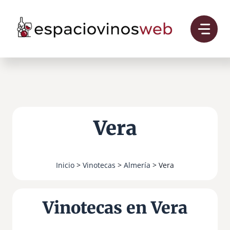
Saltar
al
contenido
Vera
Inicio
>
Vinotecas
>
Almería
> Vera
Vinotecas en Vera