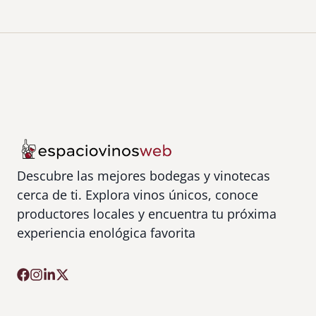
s
a
n
V
i
c
e
n
t
e
Descubre las mejores bodegas y vinotecas
cerca de ti. Explora vinos únicos, conoce
productores locales y encuentra tu próxima
experiencia enológica favorita