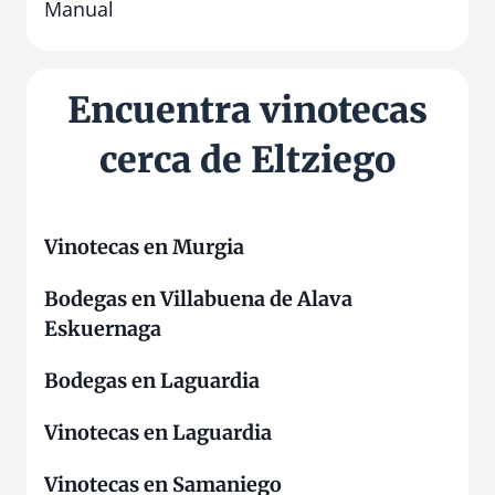
l
Manual
d
e
l
Encuentra vinotecas
a
n
cerca de Eltziego
a
Vinotecas en Murgia
Bodegas en Villabuena de Alava
Eskuernaga
Bodegas en Laguardia
Vinotecas en Laguardia
Vinotecas en Samaniego