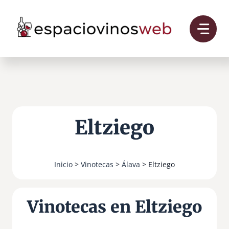
Saltar
al
contenido
Eltziego
Inicio
>
Vinotecas
>
Álava
> Eltziego
Vinotecas en Eltziego