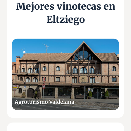
Mejores vinotecas en
Eltziego
A
g
r
o
t
u
r
i
s
Agroturismo Valdelana
m
o
V
a