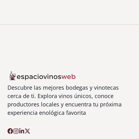
b
u
i
d
o
r
a
Descubre las mejores bodegas y vinotecas
cerca de ti. Explora vinos únicos, conoce
productores locales y encuentra tu próxima
experiencia enológica favorita