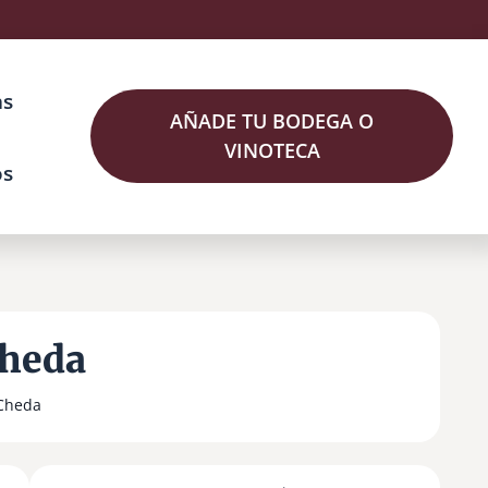
as
AÑADE TU BODEGA O
VINOTECA
os
Cheda
 Cheda