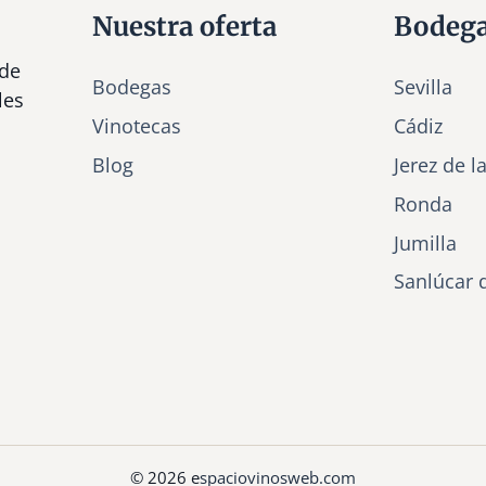
Nuestra oferta
Bodeg
 de
Bodegas
Sevilla
les
Vinotecas
Cádiz
Bl
o
g
Jerez de l
Ronda
Jumilla
Sanlúcar 
© 2026 e
spaciovinosweb.com