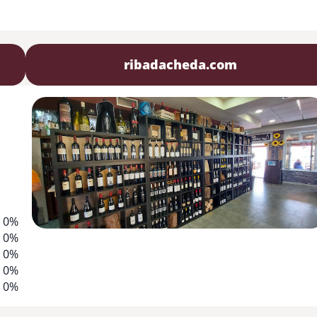
ribadacheda.com
0%
0%
0%
0%
0%