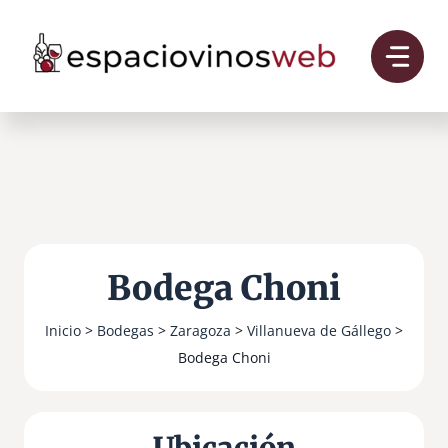
Saltar
al
contenido
Bodega Choni
Inicio
>
Bodegas
>
Zaragoza
>
Villanueva de Gállego
>
Bodega Choni