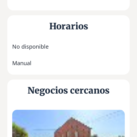
Horarios
No disponible
Manual
Negocios cercanos
B
o
d
e