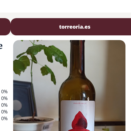
torreoria.es
e
0%
0%
0%
0%
0%