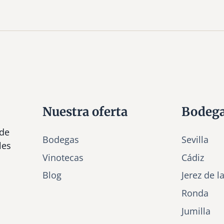
Nuestra oferta
Bodeg
 de
Bodegas
Sevilla
les
Vinotecas
Cádiz
Bl
o
g
Jerez de l
Ronda
Jumilla