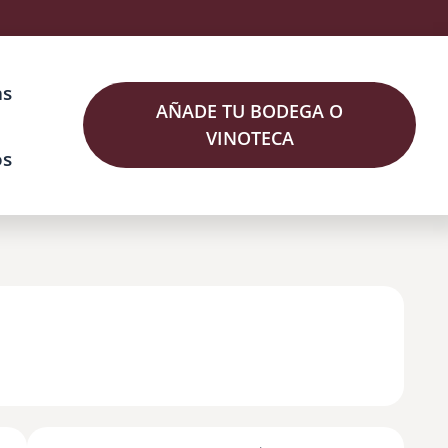
as
AÑADE TU BODEGA O
VINOTECA
os