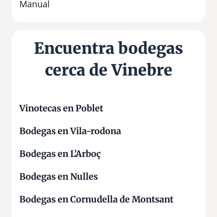
t
Manual
i
g
a
Encuentra bodegas
M
o
cerca de Vinebre
l
í
d
e
Vinotecas en Poblet
R
Bodegas en Vila-rodona
u
é
Bodegas en L’Arboç
Bodegas en Nulles
Bodegas en Cornudella de Montsant