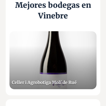
Mejores bodegas en
Vinebre
C
e
l
l
e
r
i
A
g
Celler i Agrobotiga Molí de Rué
r
o
b
o