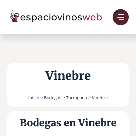
Saltar
al
contenido
Vinebre
Inicio
>
Bodegas
>
Tarragona
> Vinebre
Bodegas en Vinebre