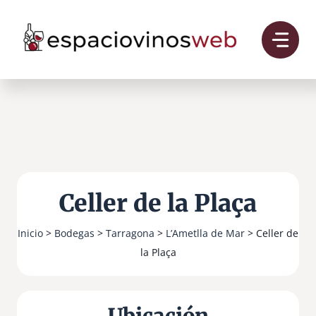
Saltar
al
contenido
Celler de la Plaça
Inicio
>
Bodegas
>
Tarragona
>
L’Ametlla de Mar
> Celler de
la Plaça