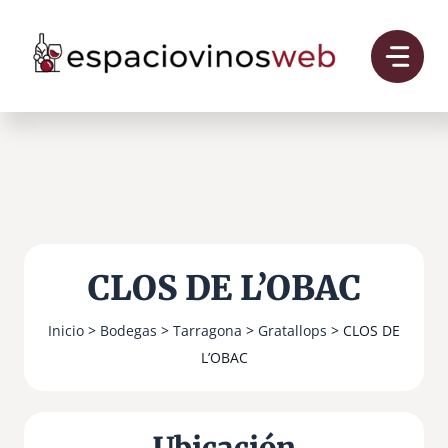
Saltar
al
contenido
CLOS DE L’OBAC
Inicio
>
Bodegas
>
Tarragona
>
Gratallops
> CLOS DE
L’OBAC