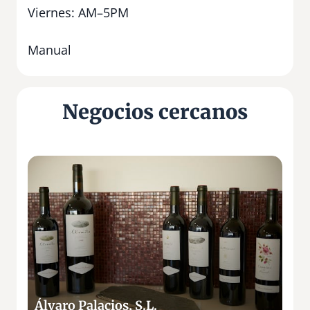
Viernes: AM–5PM
Manual
Negocios cercanos
Á
l
v
a
r
o
P
a
l
Álvaro Palacios, S.L.