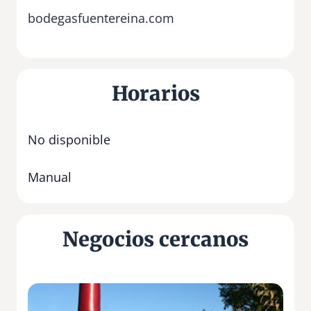
bodegasfuentereina.com
Horarios
No disponible
Manual
Negocios cercanos
B
o