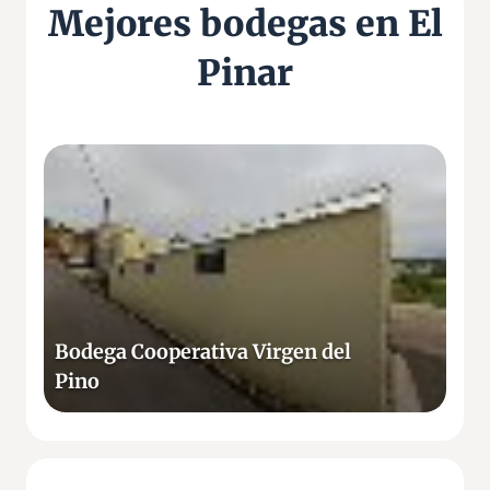
Mejores bodegas en El
Pinar
B
o
d
e
g
a
C
o
Bodega Cooperativa Virgen del
o
Pino
p
e
r
a