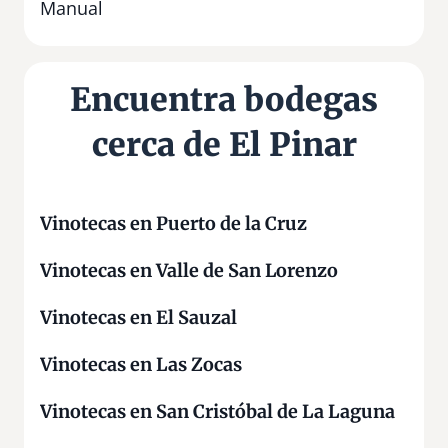
t
Manual
i
v
a
Encuentra bodegas
V
i
cerca de El Pinar
r
g
e
n
Vinotecas en Puerto de la Cruz
d
Vinotecas en Valle de San Lorenzo
e
l
Vinotecas en El Sauzal
P
i
Vinotecas en Las Zocas
n
o
Vinotecas en San Cristóbal de La Laguna