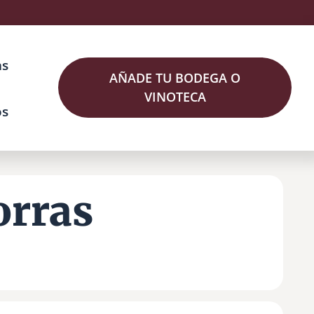
as
AÑADE TU BODEGA O
VINOTECA
os
orras