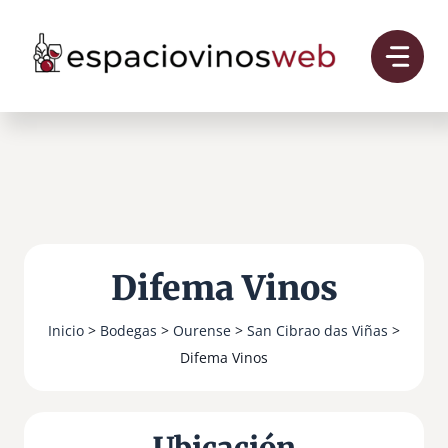
Saltar
al
contenido
Difema Vinos
Inicio
>
Bodegas
>
Ourense
>
San Cibrao das Viñas
>
Difema Vinos