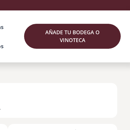
as
AÑADE TU BODEGA O
VINOTECA
os
L