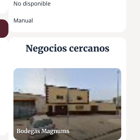
No disponible
Manual
Negocios cercanos
B
o
d
e
g
a
s
M
Bodegas Magnums
a
g