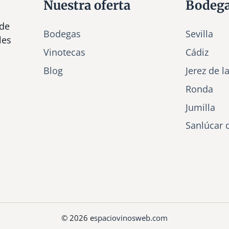
Nuestra oferta
Bodeg
 de
Bodegas
Sevilla
les
Vinotecas
Cádiz
Bl
o
g
Jerez de l
Ronda
Jumilla
Sanlúcar 
© 2026 e
spaciovinosweb.com