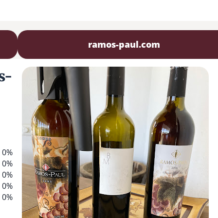
ramos-paul.com
s-
0%
0%
0%
0%
0%