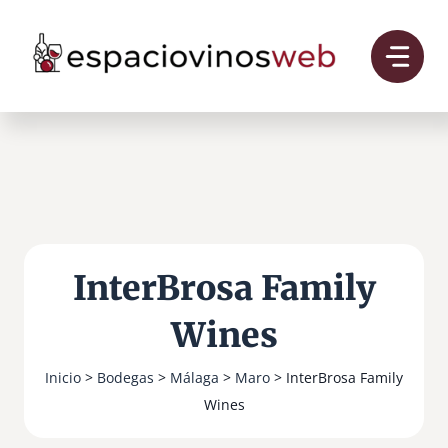
Saltar
al
contenido
InterBrosa Family
Wines
Inicio
>
Bodegas
>
Málaga
>
Maro
> InterBrosa Family
Wines