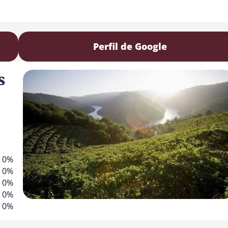
Perfil de Google
s
0%
0%
0%
0%
0%