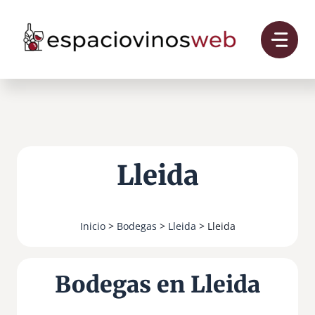
Saltar
al
contenido
Lleida
Inicio
>
Bodegas
>
Lleida
> Lleida
Bodegas en Lleida