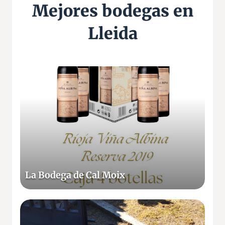
Mejores bodegas en
Lleida
L
a
B
o
d
e
g
a
d
La Bodega de Cal Moix
e
C
a
C
l
E