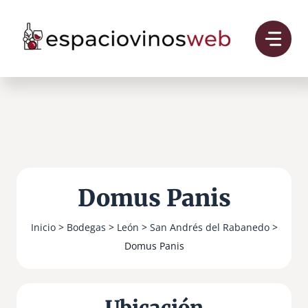
Saltar
al
contenido
Domus Panis
Inicio
>
Bodegas
>
León
>
San Andrés del Rabanedo
>
Domus Panis