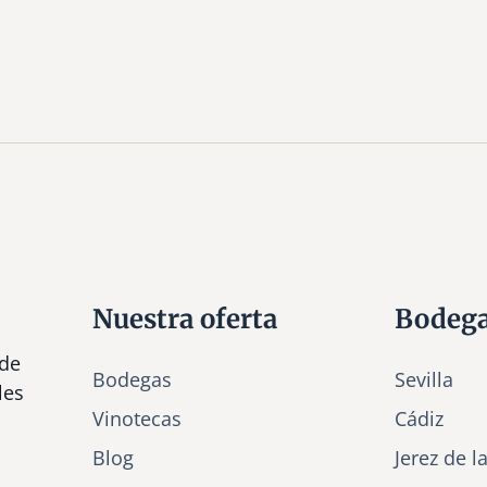
Nuestra oferta
Bodeg
 de
Bodegas
Sevilla
les
Vinotecas
Cádiz
Bl
o
g
Jerez de l