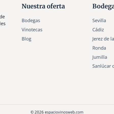
Nuestra oferta
Bodeg
 de
Bodegas
Sevilla
les
Vinotecas
Cádiz
Bl
o
g
Jerez de l
Ronda
Jumilla
Sanlúcar 
© 2026 e
spaciovinosweb.com