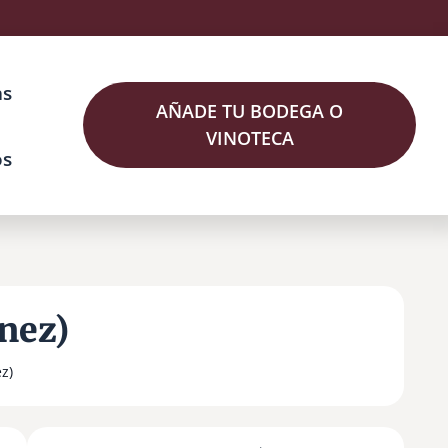
as
AÑADE TU BODEGA O
VINOTECA
os
nez)
z)