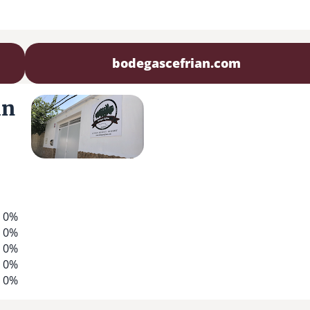
bodegascefrian.com
an
0%
0%
0%
0%
0%