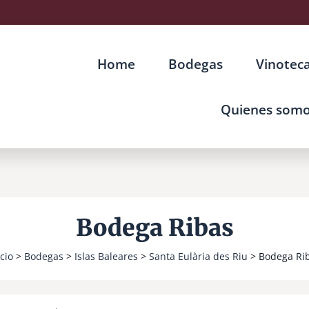
Home
Bodegas
Vinotec
Quienes som
Bodega Ribas
icio
>
Bodegas
>
Islas Baleares
>
Santa Eulària des Riu
> Bodega Ri