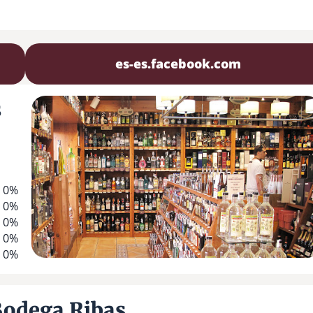
es-es.facebook.com
s
0%
0%
0%
0%
0%
Bodega Ribas