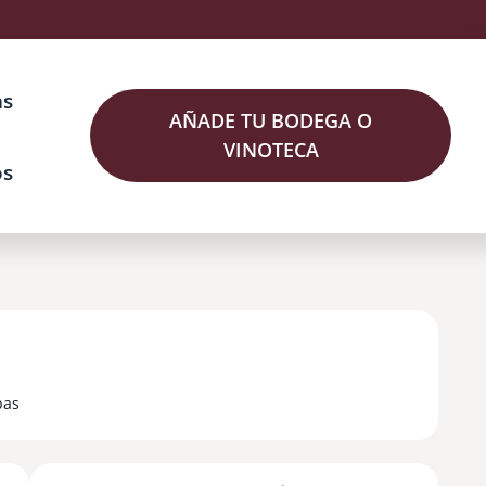
as
AÑADE TU BODEGA O
VINOTECA
os
bas