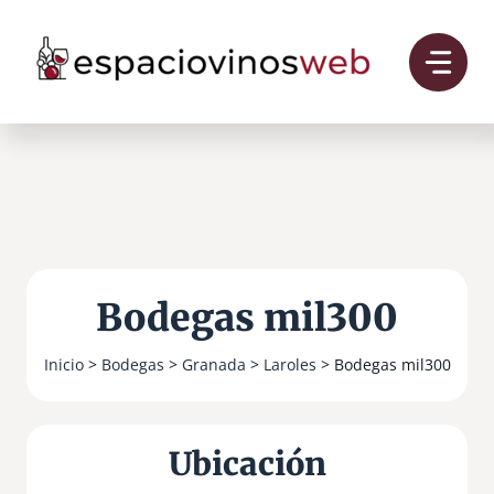
Saltar
al
contenido
Bodegas mil300
Inicio
>
Bodegas
>
Granada
>
Laroles
> Bodegas mil300
Ubicación