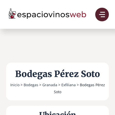
Saltar
al
contenido
Bodegas Pérez Soto
Inicio
>
Bodegas
>
Granada
>
Exfiliana
> Bodegas Pérez
Soto