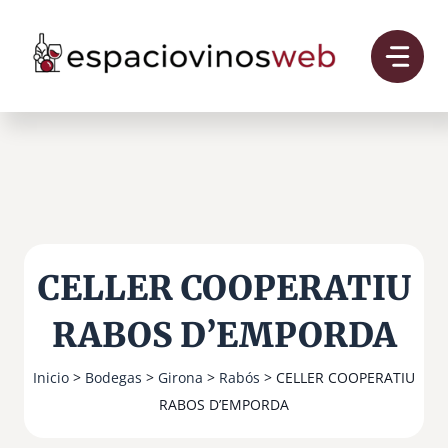
Saltar
al
contenido
CELLER COOPERATIU
RABOS D’EMPORDA
Inicio
>
Bodegas
>
Girona
>
Rabós
> CELLER COOPERATIU
RABOS D’EMPORDA