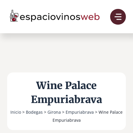
Saltar
al
contenido
Wine Palace
Empuriabrava
Inicio
>
Bodegas
>
Girona
>
Empuriabrava
> Wine Palace
Empuriabrava