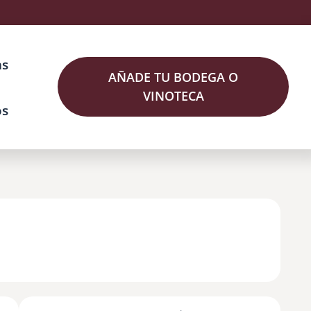
as
AÑADE TU BODEGA O
VINOTECA
os