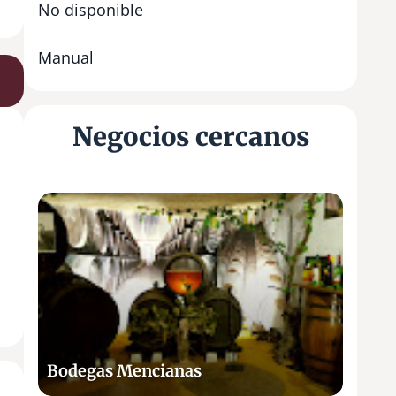
No disponible
Manual
Negocios cercanos
B
o
d
e
g
a
s
M
Bodegas Mencianas
e
n