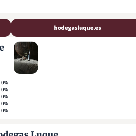
bodegasluque.es
e
0%
0%
0%
0%
0%
odegas Luque