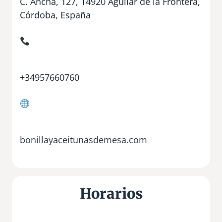
C. Ancha, 127, 14920 Aguilar de la Frontera,
Córdoba, España
+34957660760
bonillayaceitunasdemesa.com
Horarios