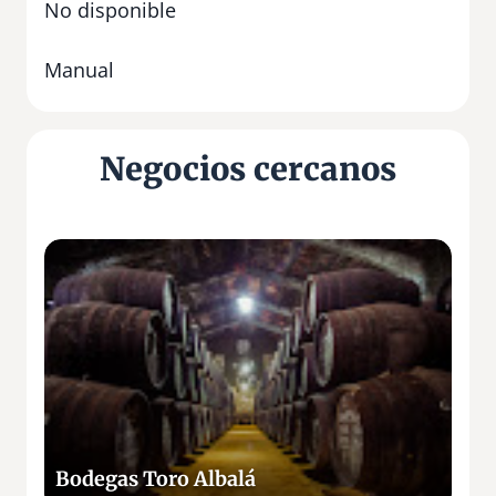
No disponible
Manual
Negocios cercanos
B
o
d
e
g
a
s
T
o
Bodegas Toro Albalá
r