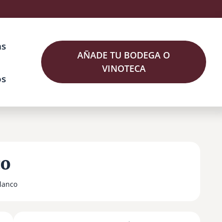
as
AÑADE TU BODEGA O
VINOTECA
os
co
lanco