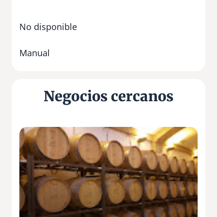
No disponible
Manual
Negocios cercanos
H
u
e
r
t
a
d
e