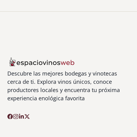
i
g
e
n
P
e
n
e
d
è
Descubre las mejores bodegas y vinotecas
s
cerca de ti. Explora vinos únicos, conoce
productores locales y encuentra tu próxima
experiencia enológica favorita