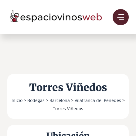
Saltar
al
contenido
Torres Viñedos
Inicio
>
Bodegas
>
Barcelona
>
Vilafranca del Penedès
>
Torres Viñedos