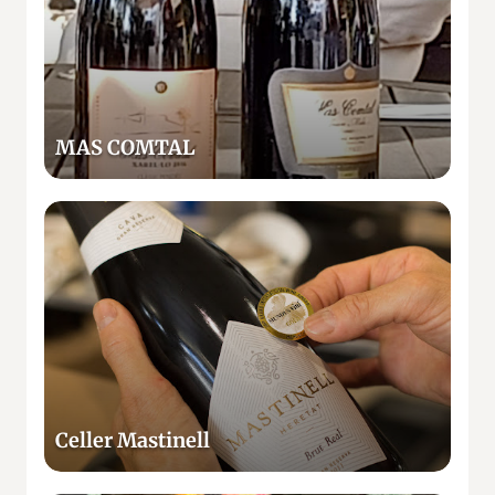
O
M
T
A
L
MAS COMTAL
C
e
l
l
e
r
M
a
s
Celler Mastinell
t
i