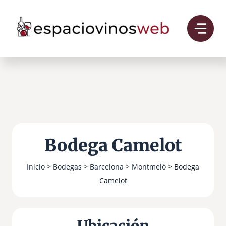
Saltar
al
contenido
Bodega Camelot
Inicio
>
Bodegas
>
Barcelona
>
Montmeló
> Bodega
Camelot