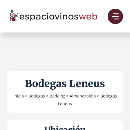
Saltar
al
contenido
Bodegas Leneus
Inicio
>
Bodegas
>
Badajoz
>
Almendralejo
> Bodegas
Leneus