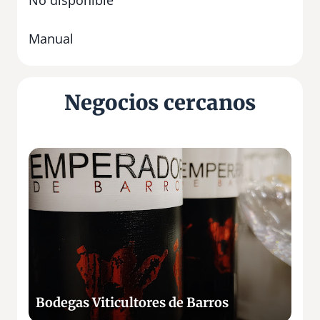
Manual
Negocios cercanos
B
o
d
e
g
a
s
V
i
Bodegas Viticultores de Barros
t