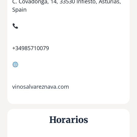
C. Covadonga, 14, 33530 Infiesto, Asturias,
Spain
+34985710079
vinosalvareznava.com
Horarios