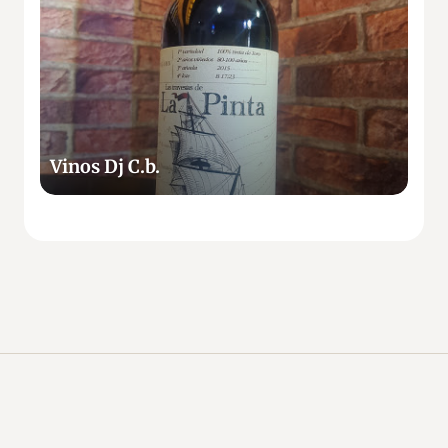
n
o
s
D
j
C
.
Vinos Dj C.b.
b
.