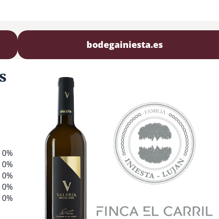
bodegainiesta.es
s
0%
0%
0%
0%
0%