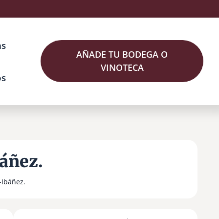
as
AÑADE TU BODEGA O
VINOTECA
os
áñez.
-Ibáñez.