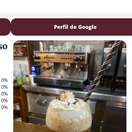
Perfil de Google
so
0%
0%
0%
0%
0%