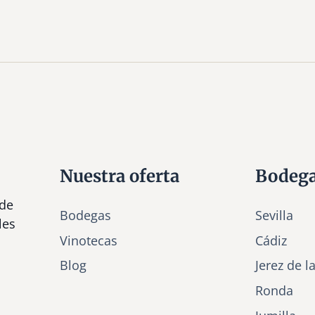
Nuestra oferta
Bodeg
 de
Bodegas
Sevilla
les
Vinotecas
Cádiz
Bl
o
g
Jerez de l
Ronda